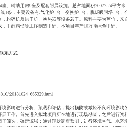
4
座、辅助用房
9
座及配套附属设施。总占地面积
70077.24
平方米
产线
1
条，主要设备有
:
气化炉
1
台，变换炉
1
台，脱碳吸附塔
1
台，
台，粉碎机及烘干机、换热器等设备若干。原料主要为芦竹，来
成，甲醇精馏等工序制造甲醇。本项目年产
10
万吨绿色甲醇。
联系方式
1810/t20181024_665329.html
环境影响进行分析、预测和评估，提出预防或减轻不良环境影响
开展工作。首先进入拟建项目所在地进行现场勘查，之后进行资
因子筛选，确定源强；通过现状调查监测，进行环境空气、水环