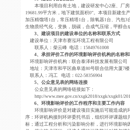
本项目利用自有土地，
建设研发中心
2
座、厂房
19681.99
平方米，地下建筑面积
0
”
。
本项目新建生
加压精馏塔
1
台，常压精塔
1
台，除
氧
器
1
台、汽包
3
生物质经气化，变换，脱碳，合成气压缩，甲醇合
3
、建设项目的建设单位的名称和联系方式
建设单位：
天津市赛泓环境工程有限公司
联系人：
柴云峰
电话：
1
5849761008
4
、承担评价工作的环境影响评价机构的名称和
环境影响评价机构：
联合
泰泽科技发
展有限公司
地址：
天津
市
和平区曲
阜道
80
号
联合信用大厦
7
楼
联系人：
冯工
电话：
022-
58356904
5
、公众意见表的网络连接
公众意见表的网络链接如下：
http://www.mee.gov.cn/xxgk2018/xxgk/xxgk01/20
6
、环境影响评价的工作程序和主要工作内容
环境影响评价是对建设项目实施后可能造成的
序：环评机构接到环评委托书后，组织环评课题组
标；通过工程分析和污染影响分析，进行环境影响