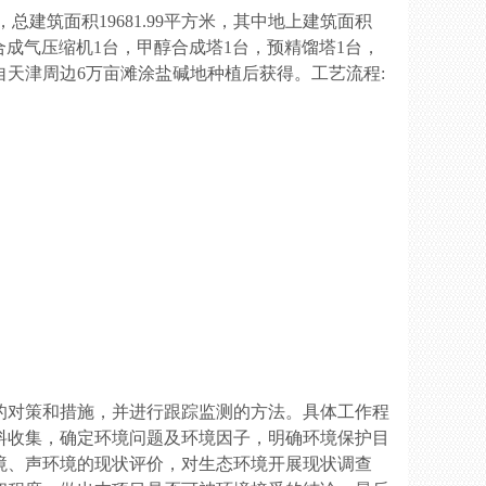
，总建筑面积
19681.99
平方米，其中地上建筑面积
合成气压缩机
1
台，甲醇合成塔
1
台，预精馏塔
1
台，
自天津周边
6
万亩滩涂盐碱地种植后获得。工艺流程
:
的对策和措施，并进行跟踪监测的方法。具体工作程
料收集，确定环境问题及环境因子，明确环境保护目
境、声环境的现状评价，对生态环境开展现状调查